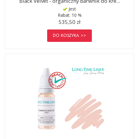
Black Velvet - organiczny barwnik do kre...
Jest
Rabat:
10 %
535,50 zł
DO KOSZYKA