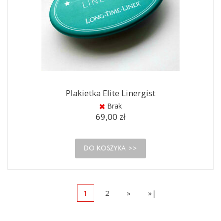
Plakietka Elite Linergist
Brak
69,00 zł
DO KOSZYKA
1
2
»
»|