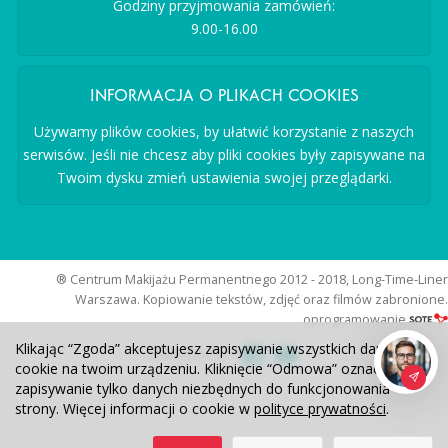
Godziny przyjmowania zamówień:
9.00-16.00
INFORMACJA O PLIKACH COOKIES
Używamy plików cookies, by ułatwić korzystanie z naszych
serwisów. Jeśli nie chcesz aby pliki cookies były zapisywane na
Twoim dysku zmień ustawienia swojej przeglądarki.
® Centrum Makijażu Permanentnego 2012 - 2018, Long-Time-Liner
Warszawa. Kopiowanie tekstów, zdjęć oraz filmów zabronione.
oprogramowanie
Klikając “Zgoda” akceptujesz zapisywanie wszystkich danych
Obserwuj nas:
cookie na twoim urządzeniu. Kliknięcie “Odmowa” oznacza
zapisywanie tylko danych niezbędnych do funkcjonowania
strony. Więcej informacji o cookie w
polityce prywatności
.