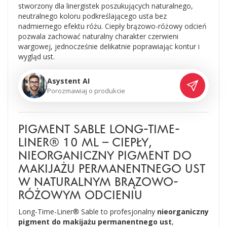
stworzony dla linergistek poszukujących naturalnego,
neutralnego koloru podkreślającego usta bez
nadmiernego efektu różu. Ciepły brązowo-różowy odcień
pozwala zachować naturalny charakter czerwieni
wargowej, jednocześnie delikatnie poprawiając kontur i
wygląd ust.
Asystent AI
P
o
r
o
z
m
a
w
i
a
j
o
p
r
o
d
u
k
c
i
e
PIGMENT SABLE LONG-TIME-
LINER® 10 ML – CIEPŁY,
NIEORGANICZNY PIGMENT DO
MAKIJAŻU PERMANENTNEGO UST
W NATURALNYM BRĄZOWO-
RÓŻOWYM ODCIENIU
Long-Time-Liner®
Sable to profesjonalny
nieorganiczny
pigment do makijażu permanentnego ust
,