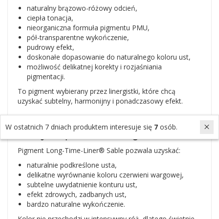
naturalny brązowo-różowy odcień,
ciepła tonacja,
nieorganiczna formuła pigmentu PMU,
pół-transparentne wykończenie,
pudrowy efekt,
doskonałe dopasowanie do naturalnego koloru ust,
możliwość delikatnej korekty i rozjaśniania
pigmentacji.
To pigment wybierany przez linergistki, które chcą
uzyskać subtelny, harmonijny i ponadczasowy efekt.
Jaki efekt daje pigment Sable do
W ostatnich 7 dniach produktem interesuje się
7
osób.
makijażu permanentnego ust?
Pigment Long-Time-Liner® Sable pozwala uzyskać:
naturalnie podkreślone usta,
delikatne wyrównanie koloru czerwieni wargowej,
subtelne uwydatnienie konturu ust,
efekt zdrowych, zadbanych ust,
bardzo naturalne wykończenie.
Kolor nie przechodzi w intensywny róż, dlatego świetnie